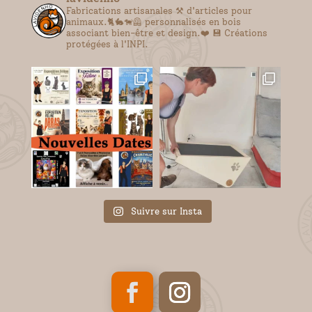
Fabrications artisanales ⚒️ d'articles pour
animaux.🐈🐇🐕‍🦺 personnalisés en bois
associant bien-être et design.❤️
💾 Créations
protégées à l'INPI.
Suivre sur Insta